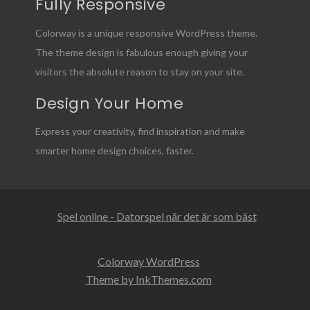
Fully Responsive
Colorway is a unique responsive WordPress theme.
The theme design is fabulous enough giving your
visitors the absolute reason to stay on your site.
Design Your Home
Express your creativity, find inspiration and make
smarter home design choices, faster.
Spel online - Datorspel när det är som bäst
Colorway WordPress
Theme by InkThemes.com