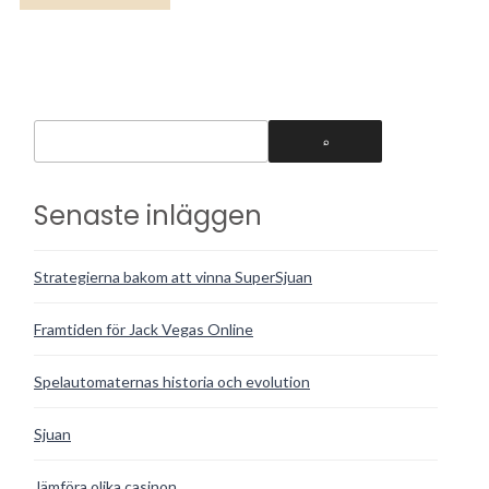
Senaste inläggen
Strategierna bakom att vinna SuperSjuan
Framtiden för Jack Vegas Online
Spelautomaternas historia och evolution
Sjuan
Jämföra olika casinon