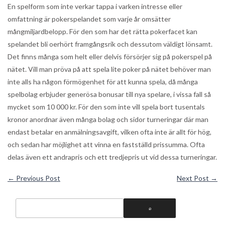
En spelform som inte verkar tappa i varken intresse eller
omfattning är pokerspelandet som varje år omsätter
mångmiljardbelopp. För den som har det rätta pokerfacet kan
spelandet bli oerhört framgångsrik och dessutom väldigt lönsamt.
Det finns många som helt eller delvis försörjer sig på pokerspel på
nätet. Vill man pröva på att spela lite poker på nätet behöver man
inte alls ha någon förmögenhet för att kunna spela, då många
spelbolag erbjuder generösa bonusar till nya spelare, i vissa fall så
mycket som 10 000 kr. För den som inte vill spela bort tusentals
kronor anordnar även många bolag och sidor turneringar där man
endast betalar en anmälningsavgift, vilken ofta inte är allt för hög,
och sedan har möjlighet att vinna en fastställd prissumma. Ofta
delas även ett andrapris och ett tredjepris ut vid dessa turneringar.
←
Previous Post
Next Post
→