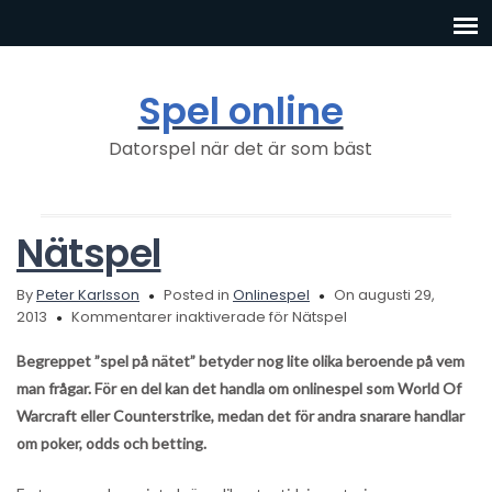
Spel online
Datorspel när det är som bäst
Nätspel
By
Peter Karlsson
Posted in
Onlinespel
On augusti 29,
2013
Kommentarer inaktiverade
för Nätspel
Begreppet ”spel på nätet” betyder nog lite olika beroende på vem
man frågar. För en del kan det handla om onlinespel som World Of
Warcraft eller Counterstrike, medan det för andra snarare handlar
om poker, odds och betting.