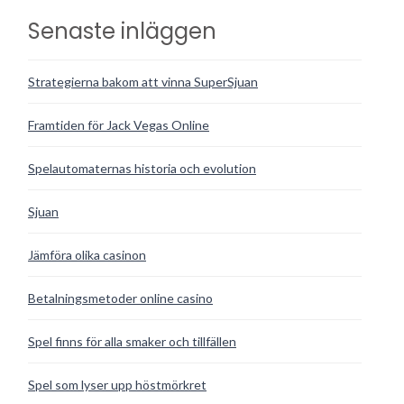
Senaste inläggen
Strategierna bakom att vinna SuperSjuan
Framtiden för Jack Vegas Online
Spelautomaternas historia och evolution
Sjuan
Jämföra olika casinon
Betalningsmetoder online casino
Spel finns för alla smaker och tillfällen
Spel som lyser upp höstmörkret